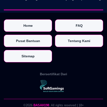
Home
FAQ
Pusat Bantuan
Tentang Kami
Sitemap
Bersertifikat Dari
©2026
BASAH198
. All rights reserved | 18+