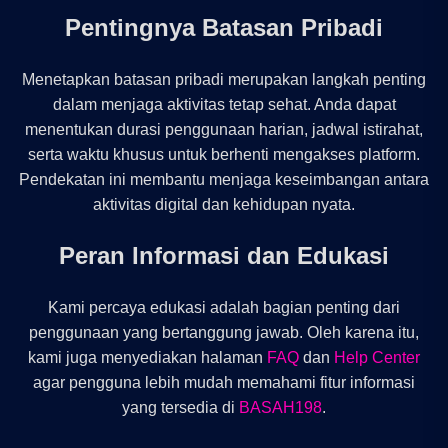
Pentingnya Batasan Pribadi
Menetapkan batasan pribadi merupakan langkah penting
dalam menjaga aktivitas tetap sehat. Anda dapat
menentukan durasi penggunaan harian, jadwal istirahat,
serta waktu khusus untuk berhenti mengakses platform.
Pendekatan ini membantu menjaga keseimbangan antara
aktivitas digital dan kehidupan nyata.
Peran Informasi dan Edukasi
Kami percaya edukasi adalah bagian penting dari
penggunaan yang bertanggung jawab. Oleh karena itu,
kami juga menyediakan halaman
FAQ
dan
Help Center
agar pengguna lebih mudah memahami fitur informasi
yang tersedia di
BASAH198
.