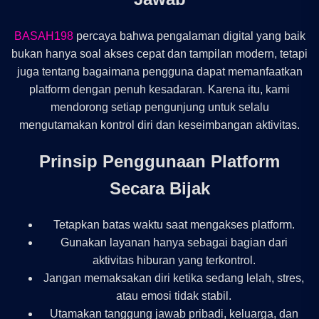
BASAH198
percaya bahwa pengalaman digital yang baik
bukan hanya soal akses cepat dan tampilan modern, tetapi
juga tentang bagaimana pengguna dapat memanfaatkan
platform dengan penuh kesadaran. Karena itu, kami
mendorong setiap pengunjung untuk selalu
mengutamakan kontrol diri dan keseimbangan aktivitas.
Prinsip Penggunaan Platform
Secara Bijak
Tetapkan batas waktu saat mengakses platform.
Gunakan layanan hanya sebagai bagian dari
aktivitas hiburan yang terkontrol.
Jangan memaksakan diri ketika sedang lelah, stres,
atau emosi tidak stabil.
Utamakan tanggung jawab pribadi, keluarga, dan