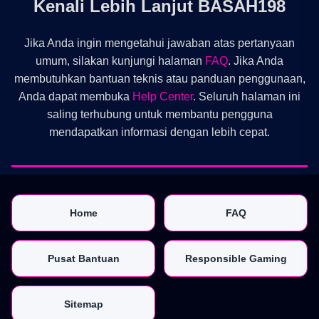
Kenali Lebih Lanjut BASAH198
Jika Anda ingin mengetahui jawaban atas pertanyaan
umum, silakan kunjungi halaman
FAQ
. Jika Anda
membutuhkan bantuan teknis atau panduan penggunaan,
Anda dapat membuka
Help Center
. Seluruh halaman ini
saling terhubung untuk membantu pengguna
mendapatkan informasi dengan lebih cepat.
Home
FAQ
Pusat Bantuan
Responsible Gaming
Sitemap