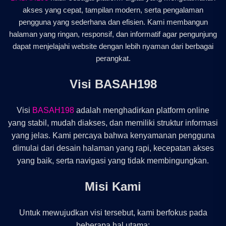
akses yang cepat, tampilan modern, serta pengalaman
pengguna yang sederhana dan efisien. Kami membangun
halaman yang ringan, responsif, dan informatif agar pengunjung
dapat menjelajahi website dengan lebih nyaman dari berbagai
perangkat.
Visi BASAH198
Visi
BASAH198
adalah menghadirkan platform online
yang stabil, mudah diakses, dan memiliki struktur informasi
yang jelas. Kami percaya bahwa kenyamanan pengguna
dimulai dari desain halaman yang rapi, kecepatan akses
yang baik, serta navigasi yang tidak membingungkan.
Misi Kami
Untuk mewujudkan visi tersebut, kami berfokus pada
beberapa hal utama: